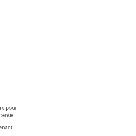
tre pour
etenue.
venant