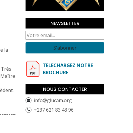
NEWSLETTER
S'abonner
e la
TELECHARGEZ NOTRE
e Très
BROCHURE
 Maître
NOUS CONTACTER
sèdent.
info@glucam.org
+237 621 83 48 96
---------