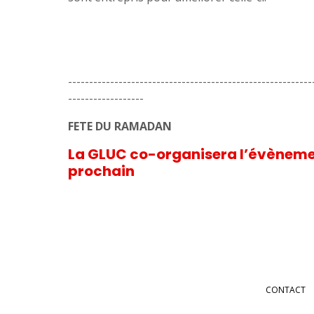
----------------------------------------------------------
------------------
FETE DU RAMADAN
La GLUC co-organisera l’évènemen
prochain
CONTACT