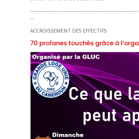
----------------------------------------------------------
--
ACCROISSEMENT DES EFFECTIFS
70 profanes touchés grâce à l’orga