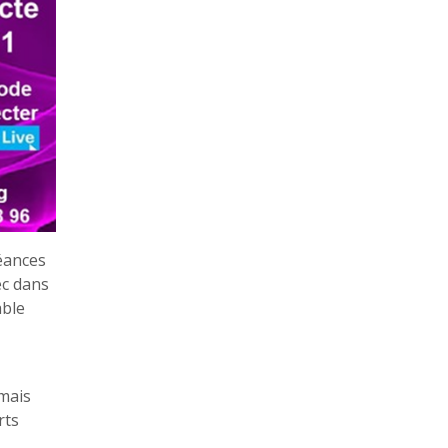
séances
ec dans
able
 mais
rts