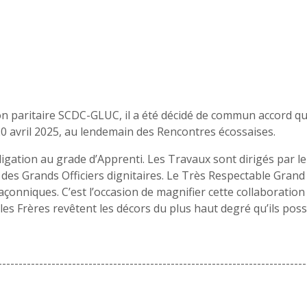
ion paritaire SCDC-GLUC, il a été décidé de commun accord qu
20 avril 2025, au lendemain des Rencontres écossaises.
ligation au grade d’Apprenti. Les Travaux sont dirigés par l
s Grands Officiers dignitaires. Le Très Respectable Grand
açonniques. C’est l’occasion de magnifier cette collaboration
s les Frères revêtent les décors du plus haut degré qu’ils pos
---------------------------------------------------------------------------