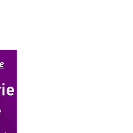
---------